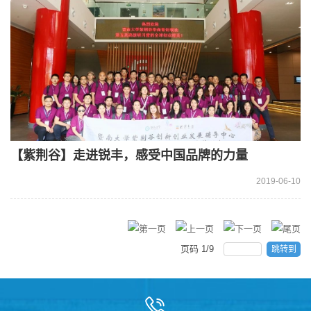
【紫荆谷】走进锐丰，感受中国品牌的力量
2019-06-10
页码
1
/
9
跳转到