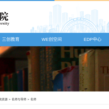
三创教育
WE创空间
EDP中心
院资源
>
名师与导师
>
名师