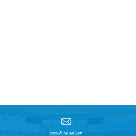
cyxy@jnu.edu.cn