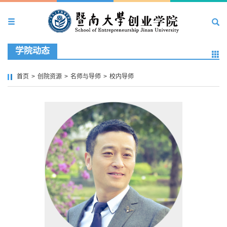
学院动态
首页
>
创院资源
>
名师与导师
>
校内导师