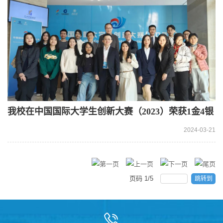
我校在中国国际大学生创新大赛（2023）荣获1金4银
4铜
2024-03-21
页码
1
/
5
跳转到