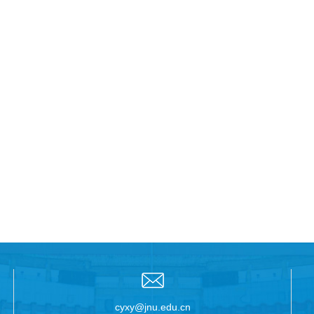
cyxy@jnu.edu.cn