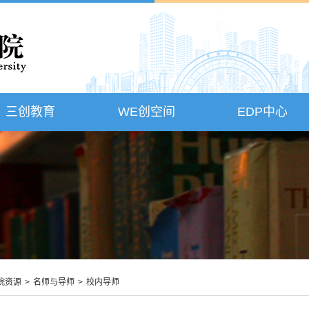
三创教育
WE创空间
EDP中心
院资源
>
名师与导师
>
校内导师